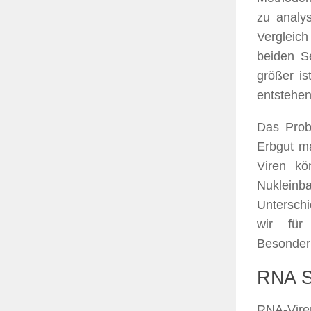
zu analys
Vergleich
beiden S
größer is
entstehen
Das Prob
Erbgut ma
Viren kö
Nuklein
Unterschi
wir für
Besonder
RNA S
RNA-Vire