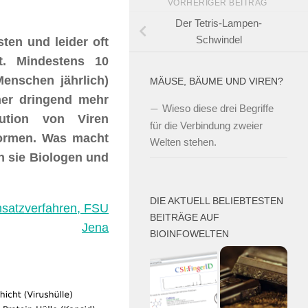
VORHERIGER BEITRAG
Der Tetris-Lampen-
Schwindel
sten und leider oft
t. Mindestens 10
Menschen jährlich)
MÄUSE, BÄUME UND VIREN?
her dringend mehr
Wieso diese drei Begriffe
ution von Viren
für die Verbindung zweier
formen. Was macht
Welten stehen.
n sie Biologen und
DIE AKTUELL BELIEBTESTEN
chsatzverfahren, FSU
BEITRÄGE AUF
Jena
BIOINFOWELTEN