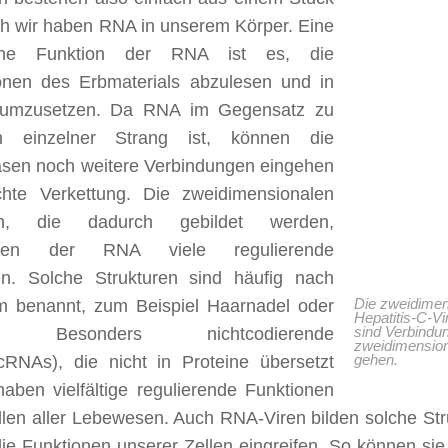
h wir haben RNA in unserem Körper. Eine
iche Funktion der RNA ist es, die
ionen des Erbmaterials abzulesen und in
 umzusetzen. Da RNA im Gegensatz zu
 einzelner Strang ist, können die
asen noch weitere Verbindungen eingehen
ichte Verkettung. Die zweidimensionalen
ren, die dadurch gebildet werden,
chen der RNA viele regulierende
en. Solche Strukturen sind häufig nach
rm benannt, zum Beispiel Haarnadel oder
Die zweidimen
Hepatitis-C-Vi
fe. Besonders nichtcodierende
sind Verbindun
zweidimension
RNAs), die nicht in Proteine übersetzt
gehen.
aben vielfältige regulierende Funktionen
llen aller Lebewesen. Auch RNA-Viren bilden solche St
die Funktionen unserer Zellen eingreifen. So können si