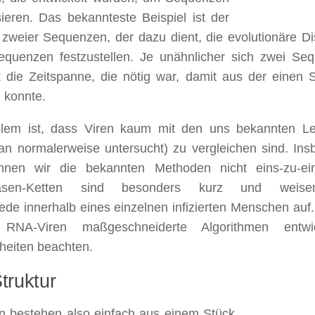
ieren. Das bekannteste Beispiel ist der
 zweier Sequenzen, der dazu dient, die evolutionäre D
equenzen festzustellen. Je unähnlicher sich zwei Se
t die Zeitspanne, die nötig war, damit aus der einen
 konnte.
lem ist, dass Viren kaum mit den uns bekannten L
n normalerweise untersucht) zu vergleichen sind. In
nnen wir die bekannten Methoden nicht eins-zu-ei
basen-Ketten sind besonders kurz und weise
ede innerhalb eines einzelnen infizierten Menschen a
 RNA-Viren maßgeschneiderte Algorithmen entwi
heiten beachten.
truktur
n bestehen also einfach aus einem Stück