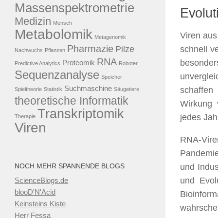
Massenspektrometrie
Evolut
Medizin
Mensch
Metabolomik
Viren aus
Metagenomik
Pharmazie
Pilze
schnell v
Nachwuchs
Pflanzen
RNA
besonder
Proteomik
Predictive Analytics
Roboter
Sequenzanalyse
unverglei
Speicher
Suchmaschine
schaffen
Spieltheorie
Statistik
Säugetiere
theoretische Informatik
Wirkung 
Transkriptomik
jedes Jah
Therapie
Viren
RNA-Viren
Pandemi
NOCH MEHR SPANNENDE BLOGS
und Indus
und Evol
ScienceBlogs.de
blooD'N'Acid
Bioinform
Keinsteins Kiste
wahrschei
Herr Fessa