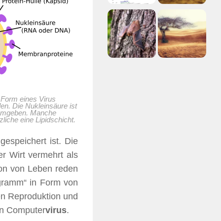
 Form eines Virus
en. Die Nukleinsäure ist
e umgeben. Manche
liche eine Lipidschicht.
espeichert ist. Die
r Wirt vermehrt als
hon von Leben reden
rogramm“ in Form von
en Reproduktion und
in Computer
virus
.