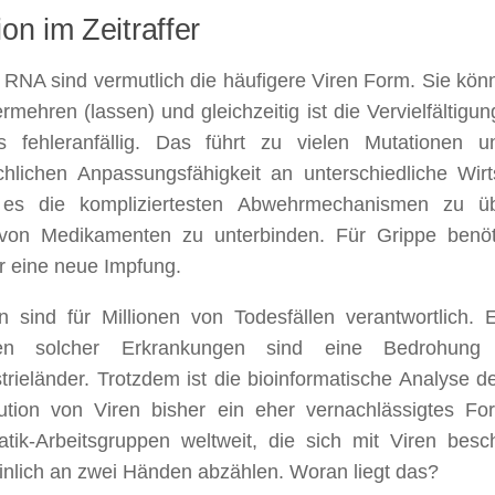
ion im Zeitraffer
 RNA sind vermutlich die häufigere Viren Form. Sie kön
ermehren (lassen) und gleichzeitig ist die Vervielfältigu
s fehleranfällig. Das führt zu vielen Mutationen 
chlichen Anpassungsfähigkeit an unterschiedliche Wir
 es die kompliziertesten Abwehrmechanismen zu ü
von Medikamenten zu unterbinden. Für Grippe benö
r eine neue Impfung.
 sind für Millionen von Todesfällen verantwortlich.
en solcher Erkrankungen sind eine Bedrohung fu
trieländer. Trotzdem ist die bioinformatische Analyse de
ution von Viren bisher ein eher vernachlässigtes Fo
atik-Arbeitsgruppen weltweit, die sich mit Viren bes
nlich an zwei Händen abzählen. Woran liegt das?