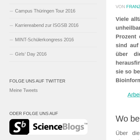
VON
FRANZ
Campus Thüringen Tour 2016
Viele all
Karriereabend zur ISGSB 2016
unheilb
Prozent 
MINT-Schülerkongress 2016
sind auf
über di
Girls‘ Day 2016
herausfi
sie so b
Bioinfor
FOLGE UNS AUF TWITTER
Meine Tweets
Arbe
ODER FOLGE UNS AUF
Wo beg
Über die