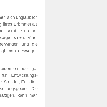
nen sich unglaublich
ng ihres Erbmaterials
und somit zu einer
tsorganismen. Viren
berwinden und die
tigt man deswegen
 Epidemien oder gar
̈r Entwicklungs-
r Struktur, Funktion
rschungsgebiet. Die
chäftigen, kann man