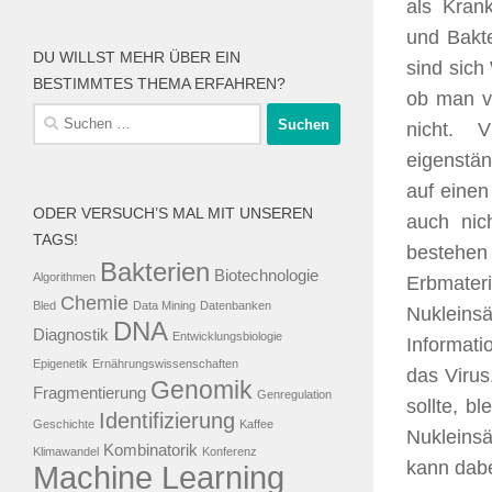
als Krank
und Bakt
DU WILLST MEHR ÜBER EIN
sind sich
BESTIMMTES THEMA ERFAHREN?
ob man v
Suche
nicht. 
nach:
eigenstän
auf einen
ODER VERSUCH’S MAL MIT UNSEREN
auch nic
TAGS!
bestehen
Bakterien
Biotechnologie
Algorithmen
Erbmater
Chemie
Bled
Data Mining
Datenbanken
Nukleinsä
DNA
Diagnostik
Entwicklungsbiologie
Informati
Epigenetik
Ernährungswissenschaften
das Virus
Genomik
Fragmentierung
Genregulation
sollte, b
Identifizierung
Geschichte
Kaffee
Nukleinsä
Kombinatorik
Klimawandel
Konferenz
kann dabe
Machine Learning