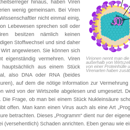
heitserreger hinaus, haben Viren
erien wenig gemeinsam. Bei Viren
 Wissenschaftler nicht einmal einig,
on Lebewesen sprechen soll oder
Viren besitzen nämlich keinen
digen Stoffwechsel und sind daher
 Wirt angewiesen. Sie können sich
ht eigenständig vermehren. Viren
Virionen nennt man die
außerhalb von Wirtszell
 hauptsächlich aus einem Stück
von einer Proteinhüll
Virenarten haben zusätz
ial, also DNA oder RNA (beides
uren), auf dem die nötige Information zur Vermehrung g
on wird von der Wirtszelle abgelesen und umgesetzt. De
. Die Frage, ob man bei einem Stück Nukleinsäure sc
leibt offen. Man kann einen Virus auch als eine Art „P
ure betrachten. Dieses „Programm“ dient nur der eigen
i (versehentlich) Schaden anrichten. Eben genau wie e