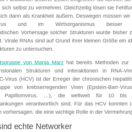
 sich selbst zu vermehren. Gleichzeitig lösen sie Fehlfun
sich dann als Krankheit äußern. Deswegen müssen wir
us und im Wirtsorganismus besser v
atischen Vorhersage solcher Strukturen wurde bisher
. Virale RNAs sind auf Grund ihrer kleinen Größe ein i
turen zu untersuchen.
itsgruppe von Manja Marz
hat bereits Methoden zur 
nsionalen Strukturen und Interaktionen in RNA-Vir
-C-Virus (HCV) ist der Erreger der chronischen Hepatit
uppe von krebserregenden Viren (Epstein-Barr-Virus,
 Papillomvirus, …), die weltweit für 10 bis 
ankungen verantwortlich sind. Für das HCV konnten d
n vorhersagen, die eine wichtige Rolle in der Vermehrung
sind echte Networker