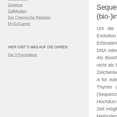
Zooskop
Seq
ZellMedien
(bio-)
Der Chemische Reporter
MySciCareer
Um die A
Evolution
Erbmater
HIER GIBT’S WAS AUF DIE OHREN:
DNA oder
Die 3 Formeltiere
Als Bioi
nicht als
Zeichenke
A für Ade
Thymin u
(Sequenze
Hochdurch
Zeit mögl
Methoden