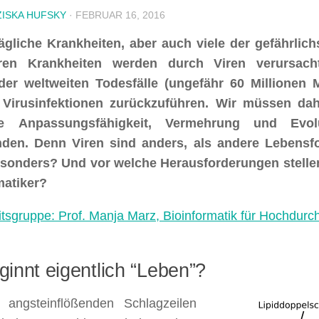
ISKA HUFSKY
·
FEBRUAR 16, 2016
tägliche Krankheiten, aber auch viele der gefährlich
aren Krankheiten werden durch Viren verursach
der weltweiten Todesfälle (ungefähr 60 Millionen 
 Virusinfektionen zurückzuführen. Wir müssen da
e Anpassungsfähigkeit, Vermehrung und Evol
nden. Denn Viren sind anders, als andere Lebens
esonders? Und vor welche Herausforderungen stelle
matiker?
itsgruppe: Prof. Manja Marz, Bioinformatik für Hochdur
innt eigentlich “Leben”?
 angsteinflößenden Schlagzeilen