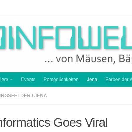
r Wissenschaft
Frisch gebacken
Girls‘ Day
Girls‘ Day
-Schülerkongress 2016
Studium
Über die Autorin
iere
Events
Persönlichkeiten
Jena
Farben der 
UNGSFELDER
/
JENA
nformatics Goes Viral