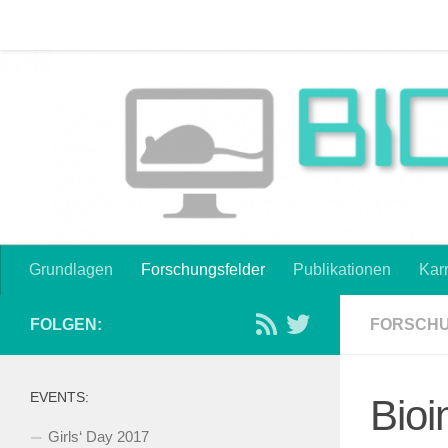
Start
Blogroll
Datenschutzerklärung
Die Farben de
Zum Inhalt springen
Karriereabend zur ISGSB 2016
Karriereoptionen
MINT
Grundlagen
Forschungsfelder
Publikationen
Karr
FOLGEN:
FORSCH
EVENTS:
Bioi
Girls‘ Day 2017