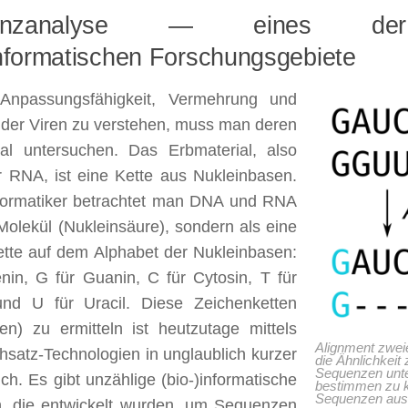
uenzanalyse — eines der
informatischen Forschungsgebiete
npassungsfähigkeit, Vermehrung und
 der Viren zu verstehen, muss man deren
ial untersuchen. Das Erbmaterial, also
 RNA, ist eine Kette aus Nukleinbasen.
nformatiker betrachtet man DNA und RNA
 Molekül (Nukleinsäure), sondern als eine
tte auf dem Alphabet der Nukleinbasen:
nin, G für Guanin, C für Cytosin, T für
nd U für Uracil. Diese Zeichenketten
n) zu ermitteln ist heutzutage mittels
Alignment zwe
satz-Technologien in unglaublich kurzer
die Ähnlichkeit
Sequenzen unte
ich. Es gibt unzählige (bio-)informatische
bestimmen zu 
Sequenzen ausri
, die entwickelt wurden, um Sequenzen