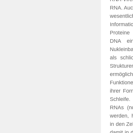
RNA. Auc
wesentl
Informat
Proteine
DNA ein
Nukleinb
als schl
Struktu
ermögli
Funktion
ihrer Fo
Schlei
RNAs (nc
werden, h
in den Ze
damit in 