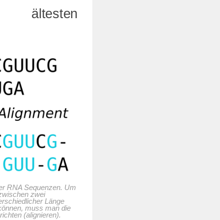
 ältesten
ier RNA Sequenzen. Um
 zwischen zwei
rschiedlicher Länge
können, muss man die
chten (alignieren).