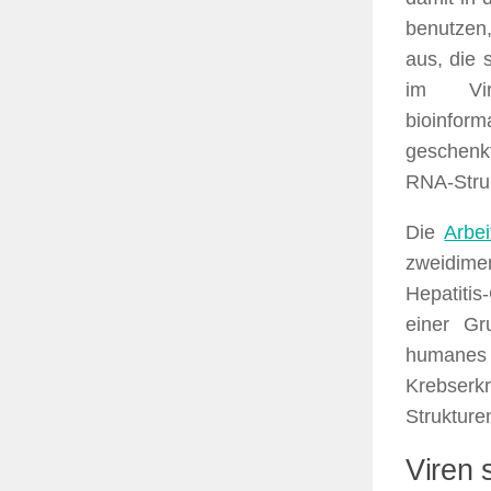
benutzen,
aus, die 
im Vir
bioinform
geschenkt
RNA-Struk
Die
Arbe
zweidime
Hepatitis
einer Gr
humanes
Krebserkr
Strukture
Viren 