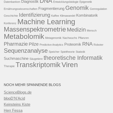
DNA
Diagnostik
Datenbanken
Entwicklungsbiologie
Epigenetik
Genomik
Fragmentierung
Ernährungswissenschaften
Genregulation
Identifizierung
Kombinatorik
Geschichte
Kaffee
Klimawandel
Machine Learning
Konferenz
Massenspektrometrie
Medizin
Mensch
Metabolomik
Metagenomik
Nachwuchs
Pflanzen
Pharmazie
RNA
Pilze
Proteomik
Predictive Analytics
Roboter
Sequenzanalyse
Speicher
Spieltheorie
Statistik
theoretische Informatik
Suchmaschine
Säugetiere
Viren
Transkriptomik
Therapie
NOCH MEHR SPANNENDE BLOGS
ScienceBlogs.de
blooD'N'Acid
Keinsteins Kiste
Herr Fessa