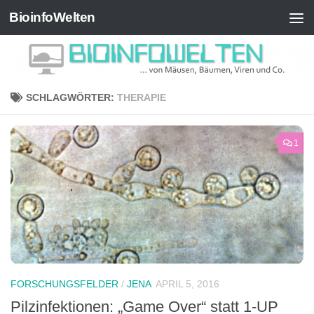
BioinfoWelten
Zum Inhalt springen
SCHLAGWÖRTER:
THERAPIE
1
FORSCHUNGSFELDER
/
JENA
APRIL 5, 2016
Pilzinfektionen: „Game Over“ statt 1-UP