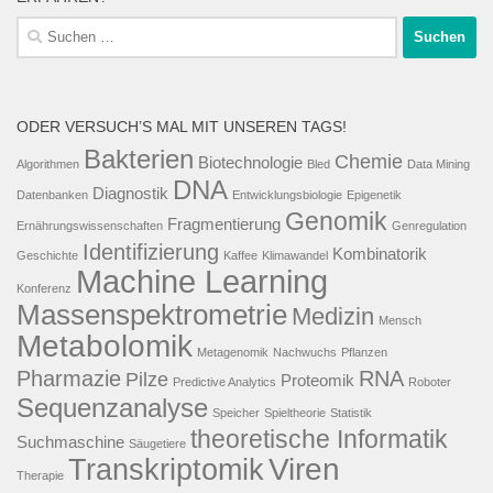
Suche
nach:
ODER VERSUCH’S MAL MIT UNSEREN TAGS!
Bakterien
Chemie
Biotechnologie
Algorithmen
Bled
Data Mining
DNA
Diagnostik
Datenbanken
Entwicklungsbiologie
Epigenetik
Genomik
Fragmentierung
Ernährungswissenschaften
Genregulation
Identifizierung
Kombinatorik
Geschichte
Kaffee
Klimawandel
Machine Learning
Konferenz
Massenspektrometrie
Medizin
Mensch
Metabolomik
Metagenomik
Nachwuchs
Pflanzen
Pharmazie
RNA
Pilze
Proteomik
Predictive Analytics
Roboter
Sequenzanalyse
Speicher
Spieltheorie
Statistik
theoretische Informatik
Suchmaschine
Säugetiere
Viren
Transkriptomik
Therapie