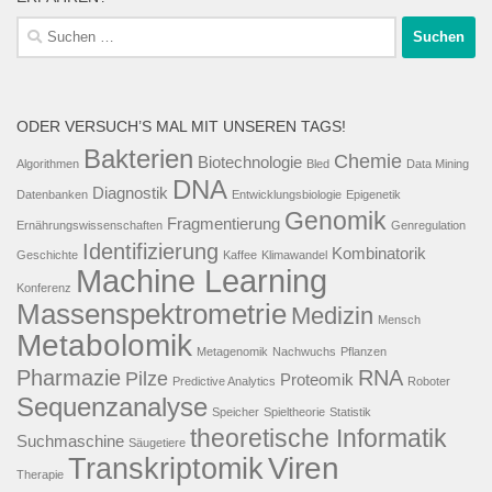
Suche
nach:
ODER VERSUCH’S MAL MIT UNSEREN TAGS!
Bakterien
Chemie
Biotechnologie
Algorithmen
Bled
Data Mining
DNA
Diagnostik
Datenbanken
Entwicklungsbiologie
Epigenetik
Genomik
Fragmentierung
Ernährungswissenschaften
Genregulation
Identifizierung
Kombinatorik
Geschichte
Kaffee
Klimawandel
Machine Learning
Konferenz
Massenspektrometrie
Medizin
Mensch
Metabolomik
Metagenomik
Nachwuchs
Pflanzen
Pharmazie
RNA
Pilze
Proteomik
Predictive Analytics
Roboter
Sequenzanalyse
Speicher
Spieltheorie
Statistik
theoretische Informatik
Suchmaschine
Säugetiere
Viren
Transkriptomik
Therapie