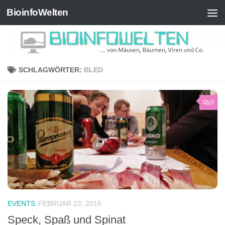
BioinfoWelten
Zum Inhalt springen
SCHLAGWÖRTER:
BLED
0
EVENTS
FEBRUAR 23, 2016
Speck, Spaß und Spinat