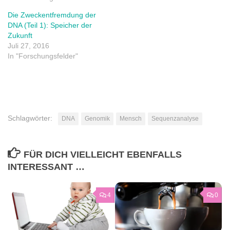
Die Zweckentfremdung der
DNA (Teil 1): Speicher der
Zukunft
Juli 27, 2016
In "Forschungsfelder"
Schlagwörter:
DNA
Genomik
Mensch
Sequenzanalyse
FÜR DICH VIELLEICHT EBENFALLS
INTERESSANT …
4
0