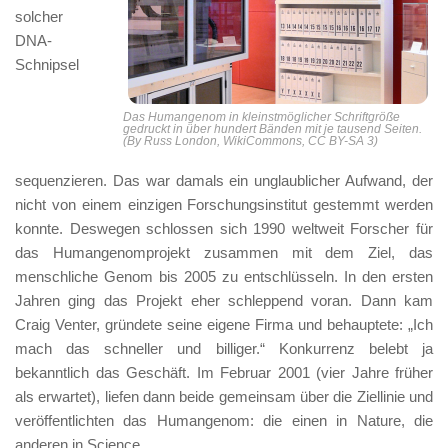
solcher
DNA-
Schnipsel
Das Humangenom in kleinstmöglicher Schriftgröße
gedruckt in über hundert Bänden mit je tausend Seiten.
(By Russ London, WikiCommons, CC BY-SA 3)
sequenzieren. Das war damals ein unglaublicher Aufwand, der
nicht von einem einzigen Forschungsinstitut gestemmt werden
konnte. Deswegen schlossen sich 1990 weltweit Forscher für
das Humangenomprojekt zusammen mit dem Ziel, das
menschliche Genom bis 2005 zu entschlüsseln. In den ersten
Jahren ging das Projekt eher schleppend voran. Dann kam
Craig Venter, gründete seine eigene Firma und behauptete: „Ich
mach das schneller und billiger.“ Konkurrenz belebt ja
bekanntlich das Geschäft. Im Februar 2001 (vier Jahre früher
als erwartet), liefen dann beide gemeinsam über die Ziellinie und
veröffentlichten das Humangenom: die einen in Nature, die
anderen in Science.