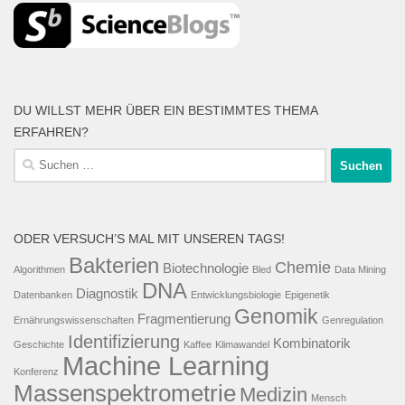
DU WILLST MEHR ÜBER EIN BESTIMMTES THEMA
ERFAHREN?
Suche
nach:
ODER VERSUCH’S MAL MIT UNSEREN TAGS!
Bakterien
Chemie
Biotechnologie
Algorithmen
Bled
Data Mining
DNA
Diagnostik
Datenbanken
Entwicklungsbiologie
Epigenetik
Genomik
Fragmentierung
Ernährungswissenschaften
Genregulation
Identifizierung
Kombinatorik
Geschichte
Kaffee
Klimawandel
Machine Learning
Konferenz
Massenspektrometrie
Medizin
Mensch