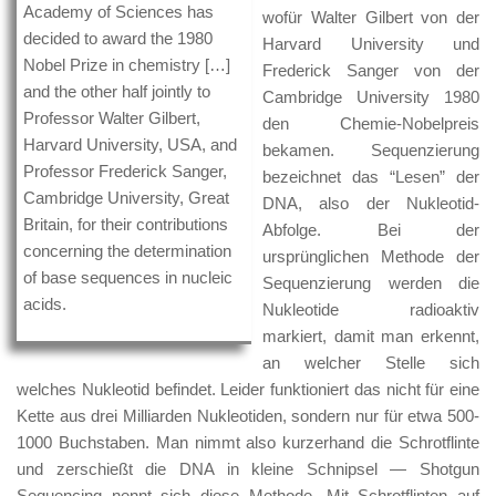
Academy of Sciences has
wofür Walter Gilbert von der
decided to award the 1980
Harvard University und
Nobel Prize in chemistry […]
Frederick Sanger von der
and the other half jointly to
Cambridge University 1980
Professor Walter Gilbert,
den Chemie-Nobelpreis
Harvard University, USA, and
bekamen. Sequenzierung
Professor Frederick Sanger,
bezeichnet das “Lesen” der
Cambridge University, Great
DNA, also der Nukleotid-
Britain, for their contributions
Abfolge. Bei der
concerning the determination
ursprünglichen Methode der
of base sequences in nucleic
Sequenzierung werden die
acids.
Nukleotide radioaktiv
markiert, damit man erkennt,
an welcher Stelle sich
welches Nukleotid befindet. Leider funktioniert das nicht für eine
Kette aus drei Milliarden Nukleotiden, sondern nur für etwa 500-
1000 Buchstaben. Man nimmt also kurzerhand die Schrotflinte
und zerschießt die DNA in kleine Schnipsel — Shotgun
Sequencing nennt sich diese Methode. Mit Schrotflinten auf