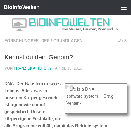
BioinfoWelten
Zum Inhalt springen
FORSCHUNGSFELDER
/
GRUNDLAGEN
8
Kennst du dein Genom?
VON
FRANZISKA HUFSKY
·
APRIL 13, 2016
DNA. Der Baustein unseres
Life is a DNA
Lebens. Alles, was in
software system. ~Craig
unserem Körper geschieht
Venter~
ist irgendwie darauf
gespeichert. Unsere
körpereigene Festplatte, die
alle Programme enthält, damit das Betriebssystem