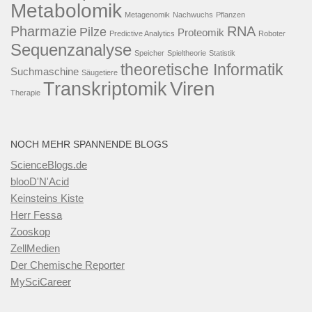
Metabolomik
Metagenomik
Nachwuchs
Pflanzen
Pharmazie
RNA
Pilze
Proteomik
Predictive Analytics
Roboter
Sequenzanalyse
Speicher
Spieltheorie
Statistik
theoretische Informatik
Suchmaschine
Säugetiere
Viren
Transkriptomik
Therapie
NOCH MEHR SPANNENDE BLOGS
ScienceBlogs.de
blooD'N'Acid
Keinsteins Kiste
Herr Fessa
Zooskop
ZellMedien
Der Chemische Reporter
MySciCareer