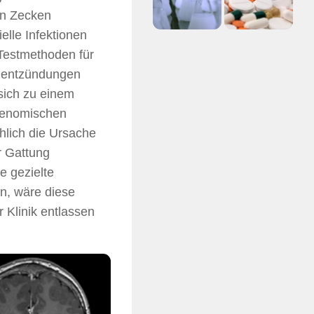
von Zecken
lle Infektionen
Testmethoden für
rnentzündungen
 sich zu einem
agenomischen
hlich die Ursache
r Gattung
e gezielte
on, wäre diese
 Klinik entlassen