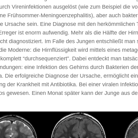
durch Vireninfektionen ausgelöst (wie zum Beispiel die 
ne Frühsommer-Meningoenzephalitis), aber auch bakterie
e Ursache sein. Eine Diagnose mit den herkömmlichen 
Erreger ist enorm aufwendig. Mehr als die Hälfte der Hi
cht diagnostiziert. Im Falle des Jungen entschließt man
n die Moderne: die Hirnflüssigkeit wird mittels eines met
komplett “durchsequenziert”. Dabei entdeckt man tatsäc
ndungen: eine Infektion des Gehirns durch Bakterien de
a. Die erfolgreiche Diagnose der Ursache, ermöglicht ein
g der Krankheit mit Antibiotika. Bei einer viralen Infekti
os gewesen. Einen Monat später kann der Junge aus der