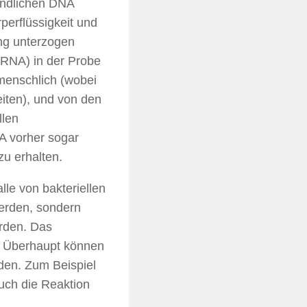
indlichen DNA
perflüssigkeit und
ng unterzogen
 RNA) in der Probe
menschlich (wobei
iten), und von den
llen
A vorher sogar
zu erhalten.
le von bakteriellen
 werden, sondern
erden. Das
n. Überhaupt können
rden. Zum Beispiel
ch die Reaktion