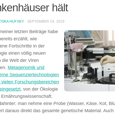
kenhäuser hält
ISKA HUFSKY
·
SEPTEMBER 24, 2019
meiner letzten Beiträge habe
ereits erzählt, wie
ene Fortschritte in der
ogie einen völlig neuen
n die Welt der Viren
hen.
Metagenomik und
rne Sequenziertechnologien
 vielen Forschungsbereichen
eingesetzt
, von der Ökologie
r Ernährungswissenschaft.
dahinter: man nehme eine Probe (Wasser, Käse, Kot, B
rt daraus direkt das gesamte genetische Material. Auch 