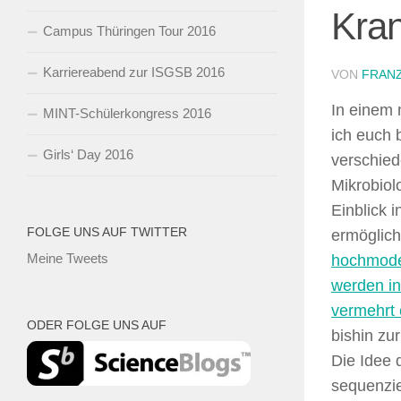
Kran
Campus Thüringen Tour 2016
Karriereabend zur ISGSB 2016
VON
FRANZ
In einem 
MINT-Schülerkongress 2016
ich euch b
Girls‘ Day 2016
verschied
Mikrobiol
Einblick i
FOLGE UNS AUF TWITTER
ermöglic
Meine Tweets
hochmode
werden in
vermehrt 
ODER FOLGE UNS AUF
bishin zu
Die Idee 
sequenzie