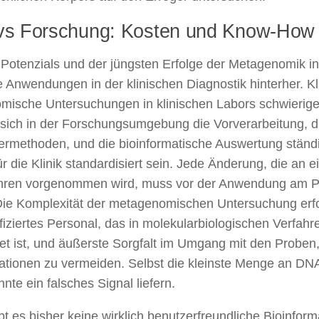
 vs Forschung: Kosten und Know-How
 Potenzials und der jüngsten Erfolge der Metagenomik i
e Anwendungen in der klinischen Diagnostik hinterher. Kla
ische Untersuchungen in klinischen Labors schwierige
ich in der Forschungsumgebung die Vorverarbeitung, d
rmethoden, und die bioinformatische Auswertung ständ
für die Klinik standardisiert sein. Jede Änderung, die an 
ahren vorgenommen wird, muss vor der Anwendung am Pa
ie Komplexität der metagenomischen Untersuchung erfo
fiziertes Personal, das in molekularbiologischen Verfah
et ist, und äußerste Sorgfalt im Umgang mit den Proben
tionen zu vermeiden. Selbst die kleinste Menge an D
nte ein falsches Signal liefern.
t es bisher keine wirklich benutzerfreundliche Bioinform