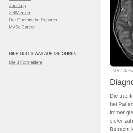
Zooskop
ZellMedien
Der Chemische Reporter
MySciCareer
HIER GIBT’S WAS AUF DIE OHREN:
Die 3 Formeltiere
MRT Aufnah
Diagno
Die tradi
bei Patie
immer glei
sie/er zä
Betracht 