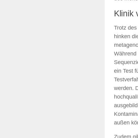
Klinik
Trotz des
hinken di
metagenom
Während s
Sequenzie
ein Test 
Testverf
werden. D
hochquali
ausgebild
Kontamina
außen kön
Zudem gib