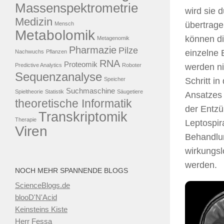
Massenspektrometrie
wird sie 
Medizin
übertrage
Mensch
Metabolomik
können di
Metagenomik
Pharmazie
Pilze
einzelne 
Nachwuchs
Pflanzen
RNA
Proteomik
Predictive Analytics
Roboter
werden ni
Sequenzanalyse
Speicher
Schritt i
Suchmaschine
Spieltheorie
Statistik
Säugetiere
Ansatzes 
theoretische Informatik
der Entzü
Transkriptomik
Therapie
Leptospir
Viren
Behandlun
wirkungsl
werden.
NOCH MEHR SPANNENDE BLOGS
ScienceBlogs.de
blooD'N'Acid
Keinsteins Kiste
Herr Fessa