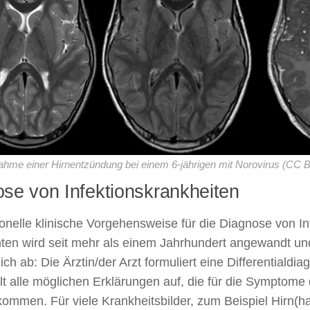
me einer Hirnentzündung bei einem 6-jährigen mit Norovirus (CC BY
se von Infektionskrankheiten
tionelle klinische Vorgehensweise für die Diagnose von I
nten wird seit mehr als einem Jahrhundert angewandt und
ch ab: Die Ärztin/der Arzt formuliert eine Differentialdia
hlt alle möglichen Erklärungen auf, die für die Symptome 
kommen. Für viele Krankheitsbilder, zum Beispiel Hirn(