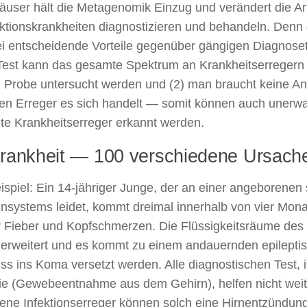
user hält die Metagenomik Einzug und verändert die Ar
ektionskrankheiten diagnostizieren und behandeln. Den
ei entscheidende Vorteile gegenüber gängigen Diagnoset
Test kann das gesamte Spektrum an Krankheitserregern 
n Probe untersucht werden und (2) man braucht keine A
n Erreger es sich handelt — somit können auch unerwa
e Krankheitserreger erkannt werden.
Krankheit — 100 verschiedene Ursach
eispiel: Ein 14-jähriger Junge, der an einer angeborene
systems leidet, kommt dreimal innerhalb von vier Monat
r Fieber und Kopfschmerzen. Die Flüssigkeitsräume des
 erweitert und es kommt zu einem andauernden epileptis
s ins Koma versetzt werden. Alle diagnostischen Test, i
ie (Gewebeentnahme aus dem Gehirn), helfen nicht weit
ene Infektionserreger können solch eine Hirnentzündung