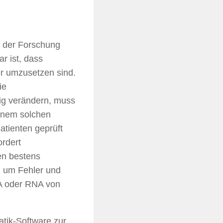
n der Forschung
r ist, dass
r umzusetzen sind.
ie
ig verändern, muss
einem solchen
tienten geprüft
rdert
ren bestens
, um Fehler und
NA oder RNA von
atik-Software zur