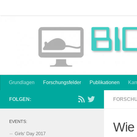
Start
Blogroll
Datenschutzerklärung
Die Farben de
Zum Inhalt springen
Karriereabend zur ISGSB 2016
Karriereoptionen
MINT
Grundlagen
Forschungsfelder
Publikationen
Karr
FOLGEN:
FORSCH
EVENTS:
Wie 
Girls‘ Day 2017