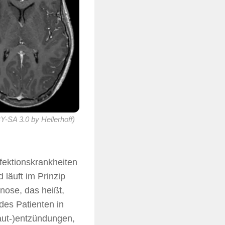
-SA 3.0 by Hellerhoff)
nfektionskrankheiten
 läuft im Prinzip
gnose, das heißt,
des Patienten in
haut-)entzündungen,