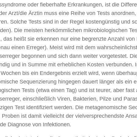
yndrome oder fieberhafte Erkrankungen, ist die Differe
 der Arzt/die Ärztin muss eine Reihe von Tests anordnen
ieren. Solche Tests sind in der Regel kostengünstig und sc
den). Die meisten herkömmlichen mikrobiologischen Tes
h, das heißt sie erkennen nur eine begrenzte Anzahl von
enau einen Erreger). Meist wird mit dem wahrscheinlichs
serreger begonnen und sich dann weiter vorgetestet. Die
ndig und in Summe mit erheblichen Kosten verbunden. I
Wochen bis ein Endergebnis erzielt wird, wenn überhau
ische Sequenzierung hingegen dauert länger als ein ei
gischen Tests (etwa einen Tag) und ist teurer, aber fast 
serreger, einschließlich Viren, Bakterien, Pilze und Para
zigen Test identifiziert werden. Die metagenomische S
 Proben ist damit vielleicht der vielversprechendste Ansa
e Diagnose von Infektionen.