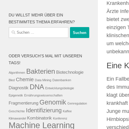
Krankenhä
Ärzte Inf
DU WILLST MEHR ÜBER EIN
bietet zw
BESTIMMTES THEMA ERFAHREN?
einzigen 
Suche
klinische
nach:
um welche
unbekannt
ODER VERSUCH’S MAL MIT UNSEREN
TAGS!
Eine 
Bakterien
Biotechnologie
Algorithmen
Ein Fallb
Chemie
Bled
Data Mining
Datenbanken
DNA
des Immun
Diagnostik
Entwicklungsbiologie
klagt übe
Epigenetik
Ernährungswissenschaften
Genomik
krankhaft
Fragmentierung
Genregulation
Identifizierung
Junge mus
Geschichte
Kaffee
Kombinatorik
Hirnbiops
Klimawandel
Konferenz
Machine Learning
verschied