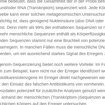
ik bedeutet, dass die Gesamtheit der in der Probe bef
nd/oder RNA (Transkriptom) sequenziert wird. Jede Kör
webe kann einer solchen metagenomischen Untersuchu
ichtig ist, dass genügend Nukleinsäure (also DNA oder
 ist. Denn mehr als 99% der enthaltenen Sequenzen ist 
hr menschliche Sequenzen enthält als Körperflüssigke
nden Sequenzen stammt nur eine Bruchteil von potenzie
serregern. In manchen Fällen muss die menschliche DN
werden, um ein ausreichend starkes Signal des Erregers 
enom-Sequenzierung bietet noch weitere Vorteile: Im Fal
en zum Beispiel, kann nicht nur der Erreger identifiziert
biotikaresistenzgene im Erreger direkt nachgewiesen w
t den Einsatz des falschen Antibiotikums von vornherei
nzdaten potenziell für zusätzliche Analysen genutzt we
 anhand der menschlichen (Transkriptom-)Sequenzen au
hlichen Körpers auf den Erreger untersuchen.