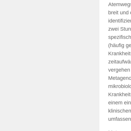
Atemwegss
breit und
identifiz
zwei Stun
spezifisc
(häufig g
Krankheit
zeitaufwä
vergehen 
Metagenom
mikrobiolo
Krankheit
einem ein
klinischen
umfassend