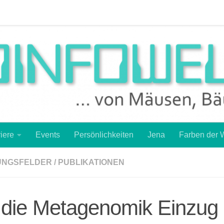
r Wissenschaft
Frisch gebacken
Girls‘ Day
Girls‘ Day
-Schülerkongress 2016
Studium
Über die Autorin
iere
Events
Persönlichkeiten
Jena
Farben der 
UNGSFELDER
/
PUBLIKATIONEN
die Metagenomik Einzug 