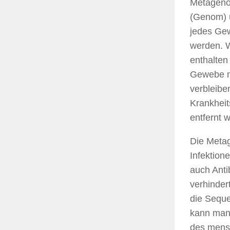
Metagenom
(Genom) u
jedes Ge
werden. W
enthalten
Gewebe me
verbleibe
Krankheit
entfernt 
Die Metag
Infektion
auch Anti
verhinder
die Seque
kann man
des mensc